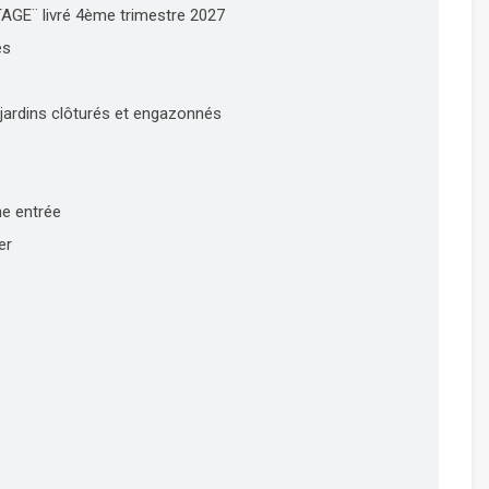
GE¨ livré 4ème trimestre 2027
es
 jardins clôturés et engazonnés
ne entrée
er