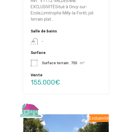
Réf : VT112-VALDEENNE
EXCLUSIVITÉSitué à Oncy-sur-
Ecole,Limitrophe Milly-la-Forêt, joli
terrain plat…
Salle de bains
-
Surface
Surface terrain : 755
m²
Vente
155.000€
Exclusivité