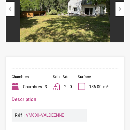
Previous
Next
Chambres
Sdb - Sde
Surface
Chambres : 3
2 - 0
136.00
m²
Description
Réf :
VM600-VALDEENNE